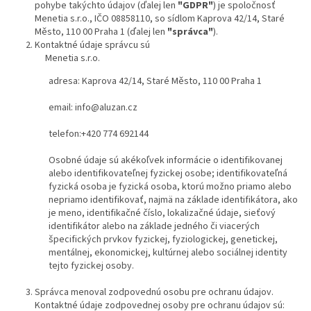
pohybe takýchto údajov (ďalej len
"GDPR"
) je spoločnosť
Menetia s.r.o., IČO 08858110, so sídlom Kaprova 42/14, Staré
Město, 110 00 Praha 1 (ďalej len
"správca"
).
Kontaktné údaje správcu sú
Menetia s.r.o.
adresa: Kaprova 42/14, Staré Město, 110 00 Praha 1
email: info@aluzan.cz
telefon:+420 774 692144
Osobné údaje sú akékoľvek informácie o identifikovanej
alebo identifikovateľnej fyzickej osobe; identifikovateľná
fyzická osoba je fyzická osoba, ktorú možno priamo alebo
nepriamo identifikovať, najmä na základe identifikátora, ako
je meno, identifikačné číslo, lokalizačné údaje, sieťový
identifikátor alebo na základe jedného či viacerých
špecifických prvkov fyzickej, fyziologickej, genetickej,
mentálnej, ekonomickej, kultúrnej alebo sociálnej identity
tejto fyzickej osoby.
Správca menoval zodpovednú osobu pre ochranu údajov.
Kontaktné údaje zodpovednej osoby pre ochranu údajov sú: