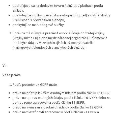
podieľajúce sa na dodávke tovaru / služieb / platbách podľa
zmluvy,
poskytujúce služby prevádzky e-shopu (Shoptet) a ďalšie služby
v súvislosti s prevádzkou e-shopu,
poskytujúce marketingové služby.
Správca má v úmysle preniesť osobné údaje do tretej krajiny
(krajiny mimo EÚ) alebo medzinárodnej organizácii. Príjemcovia
osobných údajov v tretích krajinách sú poskytovatelia
mailingových/cloudových a analytických služieb.
VI.
Vaše práva
Podľa podmienok GDPR máte
právo na prístup k vašim osobným údajom podľa článku 15 GDPR,
právo na opravu osobných údajov podľa článku 16 GDPR alebo na
obmedzenie spracovania podľa článku 18 GDPR,
právo na vymazanie osobných údajov podľa článku 17 GDPR,
právo namietať proti spracovaniu podľa článku 21 GDPR a