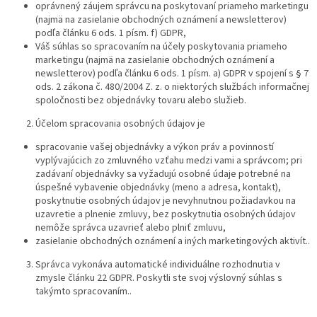
oprávnený záujem správcu na poskytovaní priameho marketingu
(najmä na zasielanie obchodných oznámení a newsletterov)
podľa článku 6 ods. 1 písm. f) GDPR,
Váš súhlas so spracovaním na účely poskytovania priameho
marketingu (najmä na zasielanie obchodných oznámení a
newsletterov) podľa článku 6 ods. 1 písm. a) GDPR v spojení s § 7
ods. 2 zákona č. 480/2004 Z. z. o niektorých službách informačnej
spoločnosti bez objednávky tovaru alebo služieb.
Účelom spracovania osobných údajov je
spracovanie vašej objednávky a výkon práv a povinností
vyplývajúcich zo zmluvného vzťahu medzi vami a správcom; pri
zadávaní objednávky sa vyžadujú osobné údaje potrebné na
úspešné vybavenie objednávky (meno a adresa, kontakt),
poskytnutie osobných údajov je nevyhnutnou požiadavkou na
uzavretie a plnenie zmluvy, bez poskytnutia osobných údajov
nemôže správca uzavrieť alebo plniť zmluvu,
zasielanie obchodných oznámení a iných marketingových aktivít..
Správca vykonáva automatické individuálne rozhodnutia v
zmysle článku 22 GDPR. Poskytli ste svoj výslovný súhlas s
takýmto spracovaním..