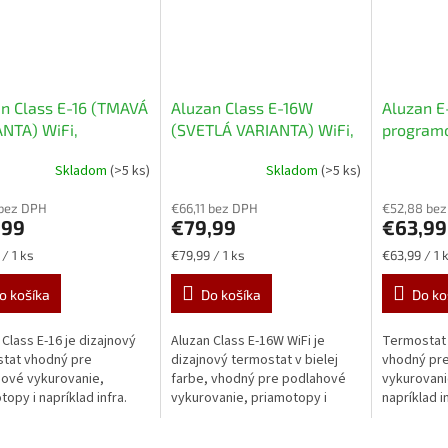
n Class E-16 (TMAVÁ
Aluzan Class E-16W
Aluzan E-
NTA) WiFi,
(SVETLÁ VARIANTA) WiFi,
programo
amovateľný izbový
programovateľný izbový
termosta
Skladom
(>5 ks)
Skladom
(>5 ks)
stat pre spínanie
termostat pre spínanie
elektric
rického vykurovania
elektrického vykurovania
do 16 A, 
 bez DPH
€66,11 bez DPH
€52,88 be
 A, diaľkovo
do 16 A, diaľkovo
ovládateľ
,99
€79,99
€63,99
ateľný
ovládateľný cez aplikáciu
Android 
ková
Jednotková
Jednotková
/ 1 ks
€79,99 / 1 ks
€63,99 / 1 
redníctvom aplikácie
Android alebo iOS
cena:
cena:
id alebo iOS
o košíka
Do košíka
Do ko
 Class E-16 je dizajnový
Aluzan Class E-16W WiFi je
Termostat A
tat vhodný pre
dizajnový termostat v bielej
vhodný pr
ové vykurovanie,
farbe, vhodný pre podlahové
vykurovani
topy i napríklad infra.
vykurovanie, priamotopy i
napríklad i
íte si týždenný rozvrh až
napríklad infra. Nastavíte si
si týždenný
eplôt počas dňa. Vďaka
týždenný rozvrh až na 6 teplôt
teplôt poč