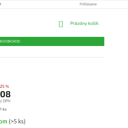
MIENKY OCHRANY OSOBNÝCH ÚDAJOV
VEĽKOOBCHOD
Prihlásenie
APLIKACE SM
NÁKUPNÝ
Prázdny košík
KOŠÍK
ĽKOOBCHOD
25 %
,08
ez DPH
ová
1 ks
dom
(>5 ks)