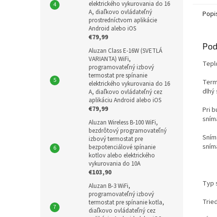
intuitív
elektrického vykurovania do 16
A, diaľkovo ovládateľný
Popi
prostredníctvom aplikácie
Android alebo iOS
€79,99
Pod
Aluzan Class E-16W (SVETLÁ
VARIANTA) WiFi,
Tepl
programovateľný izbový
termostat pre spínanie
Term
elektrického vykurovania do 16
dlhý
A, diaľkovo ovládateľný cez
aplikáciu Android alebo iOS
€79,99
Pri 
sním
Aluzan Wireless B-100 WiFi,
bezdrôtový programovateľný
Sním
izbový termostat pre
sním
bezpotenciálové spínanie
kotlov alebo elektrického
vykurovania do 10A
€103,90
Typ 
Aluzan B-3 WiFi,
programovateľný izbový
Tried
termostat pre spínanie kotla,
diaľkovo ovládateľný cez