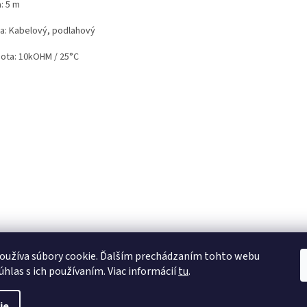
: 5 m
ia: Kabelový, podlahový
ota: 10kOHM / 25°C
oužíva súbory cookie. Ďalším prechádzaním tohto webu
úhlas s ich používaním. Viac informácií
tu
.
ie