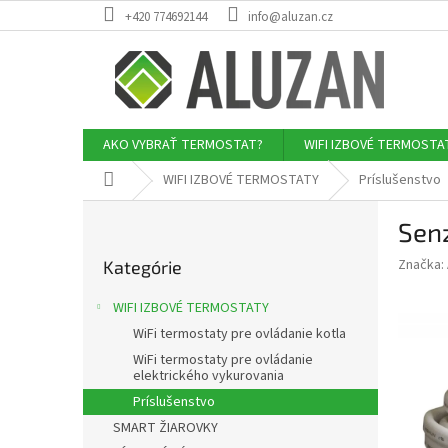
Prejsť
+420 774692144
info@aluzan.cz
na
obsah
AKO VYBRAŤ TERMOSTAT?
WIFI IZBOVÉ TERMOSTA
Domov
WIFI IZBOVÉ TERMOSTATY
Príslušenstvo
B
Sen
o
Preskočiť
č
Značka:
Kategórie
kategórie
n
ý
WIFI IZBOVÉ TERMOSTATY
p
WiFi termostaty pre ovládanie kotla
a
WiFi termostaty pre ovládanie
n
elektrického vykurovania
e
Príslušenstvo
l
SMART ŽIAROVKY