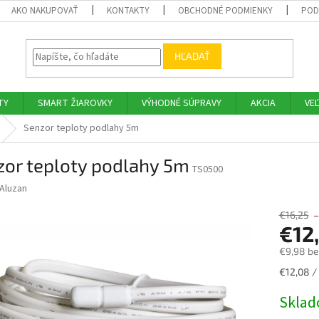
AKO NAKUPOVAŤ
KONTAKTY
OBCHODNÉ PODMIENKY
POD
HĽADAŤ
TY
SMART ŽIAROVKY
VÝHODNÉ SÚPRAVY
AKCIA
VE
Senzor teploty podlahy 5m
zor teploty podlahy 5m
TS0500
Aluzan
€16,25
–
€12
€9,98 b
Jednotk
€12,08 / 
cena:
Skla