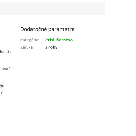
.
Dodatočné parametre
Kategória
:
Príslušenstvo
Záruka
:
2 roky
lení 3 m
dovať
ciu
y.