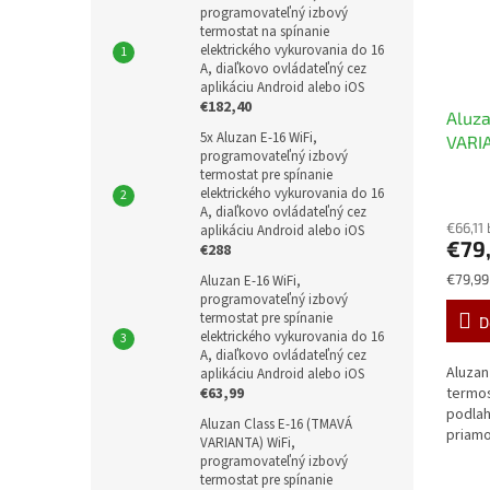
programovateľný izbový
termostat na spínanie
elektrického vykurovania do 16
A, diaľkovo ovládateľný cez
aplikáciu Android alebo iOS
€182,40
Aluza
5x Aluzan E-16 WiFi,
VARIA
programovateľný izbový
progr
termostat pre spínanie
termo
elektrického vykurovania do 16
A, diaľkovo ovládateľný cez
elekt
€66,11
aplikáciu Android alebo iOS
do 16
€79
€288
ovlád
Jednot
€79,99 
Aluzan E-16 WiFi,
prost
cena:
programovateľný izbový
Andro
termostat pre spínanie
D
elektrického vykurovania do 16
A, diaľkovo ovládateľný cez
Aluzan
aplikáciu Android alebo iOS
€63,99
termos
podlah
Aluzan Class E-16 (TMAVÁ
priamo
VARIANTA) WiFi,
Nastav
programovateľný izbový
na 6 t
termostat pre spínanie