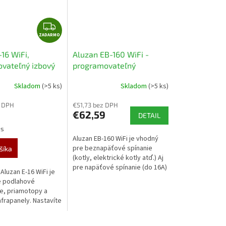
Z
ZADARMO
A
D
16 WiFi,
Aluzan EB-160 WiFi -
A
vateľný izbový
programovateľný
R
t pre spínanie
termostat pre ovládanie
M
Skladom
(>5 ks)
Skladom
(>5 ks)
kého vykurovania
kotlov aj elektrického
O
diaľkovo
vykurovania do 16A
z DPH
€51,73 bez DPH
ný cez aplikáciu
€62,59
DETAIL
alebo iOS
ks
Aluzan EB-160 WiFi je vhodný
pre beznapäťové spínanie
šíka
(kotly, elektrické kotly atď.) Aj
pre napäťové spínanie (do 16A)
luzan E-16 WiFi je
elektrického podlahového
e podlahové
vykurovania, elektrických...
e, priamotopy a
nfrapanely. Nastavíte
 rozvrh až na 6
as dňa. Vďaka