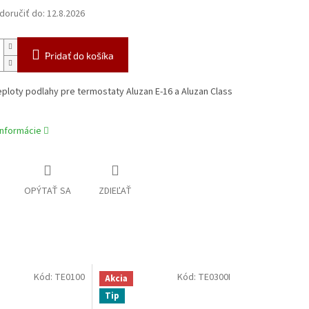
oručiť do:
12.8.2026
Pridať do košíka
ploty podlahy pre termostaty Aluzan E-16 a Aluzan Class
informácie
OPÝTAŤ SA
ZDIEĽAŤ
Kód:
TE0100
Kód:
TE0300I
Akcia
Tip