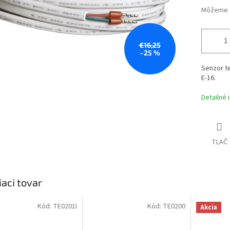
Môžeme d
€16,25
–25 %
Senzor te
E-16.
Detailné 
TLAČ
iaci tovar
Kód:
TE0201I
Kód:
TE0200
Akcia