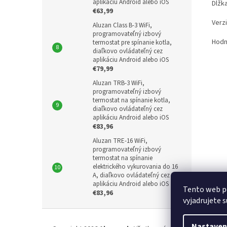
aplikáciu Android alebo iOS
Dĺžka
€63,99
Verz
Aluzan Class B-3 WiFi,
programovateľný izbový
Hodn
termostat pre spínanie kotla,
diaľkovo ovládateľný cez
aplikáciu Android alebo iOS
€79,99
Aluzan TRB-3 WiFi,
programovateľný izbový
termostat na spínanie kotla,
diaľkovo ovládateľný cez
aplikáciu Android alebo iOS
€83,96
Aluzan TRE-16 WiFi,
programovateľný izbový
termostat na spínanie
elektrického vykurovania do 16
A, diaľkovo ovládateľný cez
aplikáciu Android alebo iOS
Tento web p
€83,96
vyjadrujete s
Z
á
Nastaven