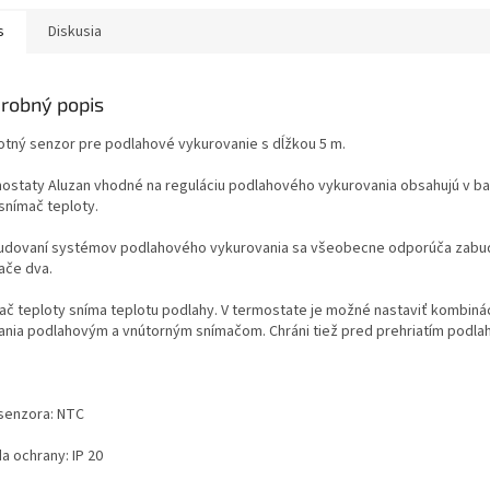
nej...
počas...
intuitívnej..
s
Diskusia
robný popis
otný senzor pre podlahové vykurovanie s dĺžkou 5 m.
ostaty Aluzan vhodné na reguláciu podlahového vykurovania obsahujú v ba
 snímač teploty.
budovaní systémov podlahového vykurovania sa všeobecne odporúča zabu
ače dva.
ač teploty sníma teplotu podlahy. V termostate je možné nastaviť kombiná
ania podlahovým a vnútorným snímačom. Chráni tiež pred prehriatím podlah
senzora: NTC
a ochrany: IP 20