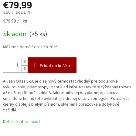
€79,99
€66,11 bez DPH
Jednotková
€79,99 / 1 ks
cena:
Skladom
(>5 ks)
Môžeme doručiť do:
12.8.2026
Pridať do košíka
Aluzan Class E-16 je dizajnový termostat vhodný pre podlahové
vykurovanie, priamotopy i napríklad infra. Nastavíte si týždenný rozvrh
až na 6 teplôt počas dňa. Vďaka intuitívnej bezplatnej aplikácii v
smartfóne ho môžete ovládať aj z druhej strany zemegule. Poteší vás
čierny displej s bielym písmom, sklenená obrazovka a dotykové
tlačidlá.
Detailné informácie