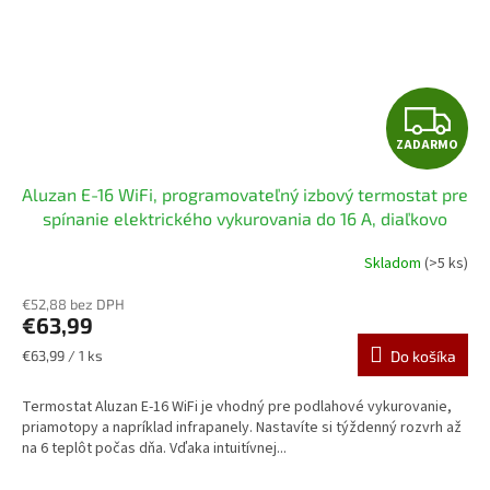
Z
ZADARMO
A
Aluzan E-16 WiFi, programovateľný izbový termostat pre
D
spínanie elektrického vykurovania do 16 A, diaľkovo
ovládateľný cez aplikáciu Android alebo iOS
A
Skladom
(>5 ks)
R
€52,88 bez DPH
€63,99
M
Jednotková
€63,99 / 1 ks
Do košíka
cena:
O
Termostat Aluzan E-16 WiFi je vhodný pre podlahové vykurovanie,
priamotopy a napríklad infrapanely. Nastavíte si týždenný rozvrh až
na 6 teplôt počas dňa. Vďaka intuitívnej...