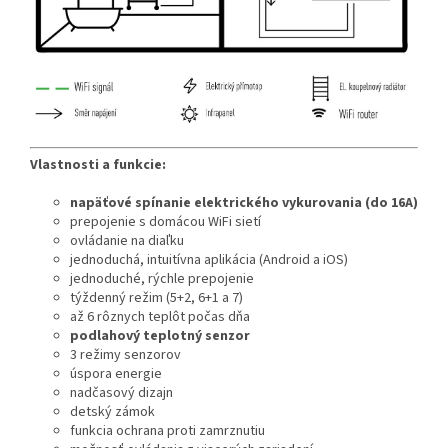
Vlastnosti a funkcie:
napäťové spínanie elektrického vykurovania (do 16A)
prepojenie s domácou WiFi sietí
ovládanie na diaľku
jednoduchá, intuitívna aplikácia (Android a iOS)
jednoduché, rýchle prepojenie
týždenný režim (5+2, 6+1 a 7)
až 6 rôznych teplôt počas dňa
podlahový teplotný senzor
3 režimy senzorov
úspora energie
nadčasový dizajn
detský zámok
funkcia ochrana proti zamrznutiu