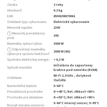
Záruka
:
2 roky
Hmotnosť
:
0.2 kg
EAN
:
8594198870061
Ovládané typy vykurovania
:
Elektrické vykurovanie
Menovité napätie
:
230V
?
Menovitý prevádzkový
16A
prúd
:
Maximálny spínací výkon
:
3600 W
?
Odporúčaný maximálny
2000 W (9A)
výkon pre správnu funkčnosť
:
Spotreba elektrickej energie
:
< 0,3 W
Inštalácia do zapustenej
Spôsob montáže
:
krabice pod omietku (KU68)
Wi-Fi 2,4 GHz , dotykové
Ovládanie
:
tlačidlá
Nastaviteľná teplota
:
5~60°C
Prevádzkové prostredie
:
0~+45°C; Rel. vlhkosť <85%
Prostredie pre ukladanie
:
0~+55°C; Rel. vlhkosť <95%
5~60°C interný senzor; 5~99°C
Rozsah merania senzorov
: