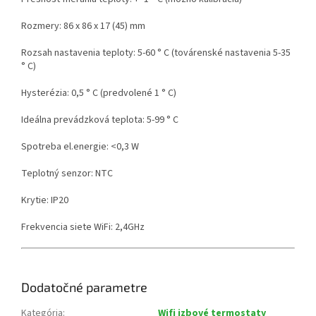
Rozmery: 86 x 86 x 17 (45) mm
Rozsah nastavenia teploty: 5-60 ° C (továrenské nastavenia 5-35
° C)
Hysterézia: 0,5 ° C (predvolené 1 ° C)
Ideálna prevádzková teplota: 5-99 ° C
Spotreba el.energie: <0,3 W
Teplotný senzor: NTC
Krytie: IP20
Frekvencia siete WiFi: 2,4GHz
Dodatočné parametre
Kategória
:
Wifi izbové termostaty