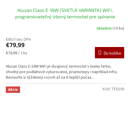
Aluzan Class E-16W (SVETLÁ VARIANTA) WiFi,
programovateľný izbový termostat pre spínanie
elektrického vykurovania do 16 A, diaľkovo ovládateľný
Skladom
(>5 ks)
cez aplikáciu Android alebo iOS
€66,11 bez DPH
€79,99
Jednotková
€79,99 / 1 ks
Do košíka
cena:
Aluzan Class E-16W WiFi je dizajnový termostat v bielej farbe,
vhodný pre podlahové vykurovanie, priamotopy i napríklad infra.
Nastavíte si týždenný rozvrh až na 6 teplôt počas...
Kód:
TE0100
Akcia