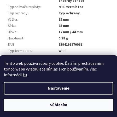
externý senzor
Typ snímača teploty
:
NTC termistor
Typ ochrany
:
Typ ochrany
Výška
:
85 mm
Šírka
:
85 mm
Hĺbka
:
17 mm / 44 mm
Hmotnosť
:
0.28 g
EAN
:
8594198870061
Typ termostatu
:
WiFi
(P) Aplikácia Smart Life
:
/aplikace/app-smart-life/
Tento web používa súbory cookie. Ďalším prechádzaním
(P) Prečo termostaty Aluzan?
:
/termostaty-aluzan/
tohto webu vyjadrujete súhlas s ich používaním. Viac
informácií
tu
.
Z
á
Nastavenie
Vytvoril Shoptet
p
ä
t
Copyright 2026
Aluzan.sk
. Všetky práva vyhradené.
Súhlasím
i
e