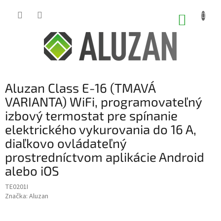
Prejsť
na
NÁKUP
obsah
KOŠÍK
Aluzan Class E-16 (TMAVÁ
VARIANTA) WiFi, programovateľný
izbový termostat pre spínanie
elektrického vykurovania do 16 A,
diaľkovo ovládateľný
prostredníctvom aplikácie Android
alebo iOS
TE0201I
Značka:
Aluzan