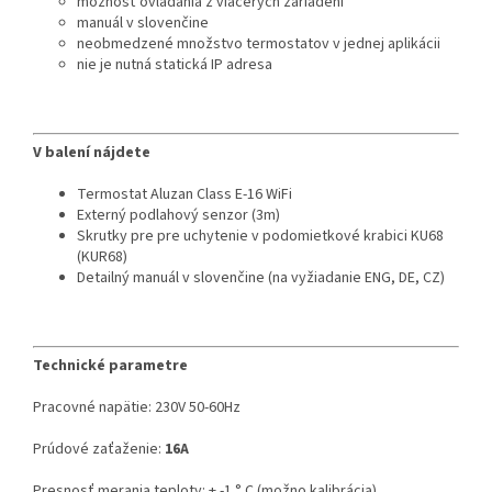
možnosť ovládania z viacerých zariadení
manuál v slovenčine
neobmedzené množstvo termostatov v jednej aplikácii
nie je nutná statická IP adresa
V balení nájdete
Termostat Aluzan Class E-16 WiFi
Externý podlahový senzor (3m)
Skrutky pre pre uchytenie v podomietkové krabici KU68
(KUR68)
Detailný manuál v slovenčine (na vyžiadanie ENG, DE, CZ)
Technické parametre
Pracovné napätie: 230V 50-60Hz
Prúdové zaťaženie:
16A
Presnosť merania teploty: + -1 ° C (možno kalibrácia)