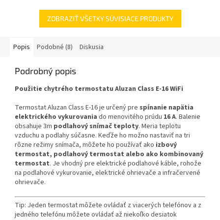
ZOBRAZIŤ VŠETKY SÚVISIACE PRODUKTY
Popis
Podobné (8)
Diskusia
Podrobný popis
Použitie chytrého termostatu Aluzan Class E-16 WiFi
Termostat Aluzan Class E-16 je určený pre
spínanie napätia
elektrického vykurovania
do menovitého prúdu
16 A
. Balenie
obsahuje 3m
podlahový snímač teploty
. Meria teplotu
vzduchu a podlahy súčasne. Keďže ho možno nastaviť na tri
rôzne režimy snímača, môžete ho používať ako
izbový
termostat, podlahový termostat alebo ako kombinovaný
termostat
. Je vhodný pre elektrické podlahové káble, rohože
na podlahové vykurovanie, elektrické ohrievače a infračervené
ohrievače.
Tip: Jeden termostat môžete ovládať z viacerých telefónov a z
jedného telefónu môžete ovládať až niekoľko desiatok