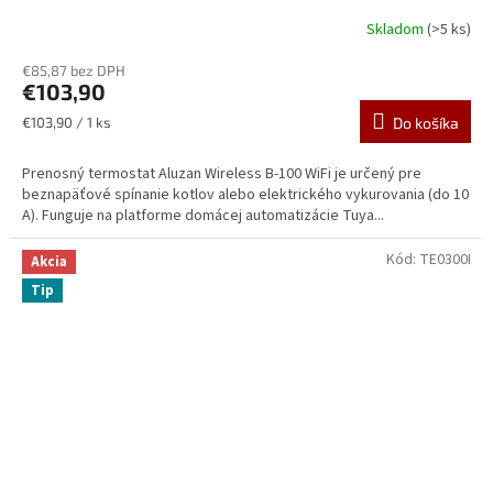
spínanie kotlov alebo elektrického vykurovania do 10A
A
Skladom
(>5 ks)
R
€85,87 bez DPH
€103,90
M
Jednotková
€103,90 / 1 ks
Do košíka
cena:
O
Prenosný termostat Aluzan Wireless B-100 WiFi je určený pre
beznapäťové spínanie kotlov alebo elektrického vykurovania (do 10
A). Funguje na platforme domácej automatizácie Tuya...
Kód:
TE0300I
Akcia
Tip