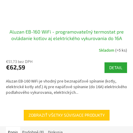
Aluzan EB-160 WiFi - programovateľný termostat pre
ovládanie kotlov aj elektrického vykurovania do 16A
Skladom
(>5 ks)
€51,73 bez DPH
€62,59
DETAIL
Aluzan EB-160 WiFi je vhodný pre beznapäťové spínanie (kotly,
elektrické kotly atď.) Aj pre napäťové spínanie (do 16A) elektrického
podlahového vykurovania, elektrických...
ZOBRAZIŤ VŠETKY SÚVISIACE PRODUKTY
Popis
Podobné (8)
Diskusia