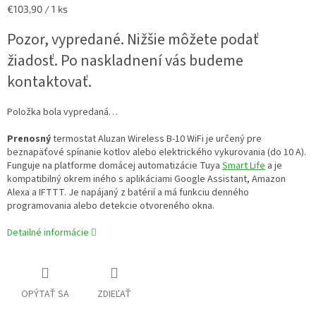
Jednotková
€103,90 / 1 ks
cena:
Pozor, vypredané. Nižšie môžete podať
žiadosť. Po naskladnení vás budeme
kontaktovať.
Položka bola vypredaná…
Prenosný
termostat Aluzan Wireless B-10 WiFi je určený pre
beznapäťové spínanie kotlov alebo elektrického vykurovania (do 10 A).
Funguje na platforme domácej automatizácie Tuya
Smart Life
a je
kompatibilný okrem iného s aplikáciami Google Assistant, Amazon
Alexa a IFTTT. Je napájaný z batérií a má funkciu denného
programovania alebo detekcie otvoreného okna.
Detailné informácie
OPÝTAŤ SA
ZDIEĽAŤ