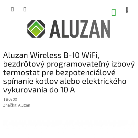
Prejsť
na
NÁKUP
obsah
KOŠÍK
Aluzan Wireless B-10 WiFi,
bezdrôtový programovateľný izbový
termostat pre bezpotenciálové
spínanie kotlov alebo elektrického
vykurovania do 10 A
TB0300
Značka:
Aluzan