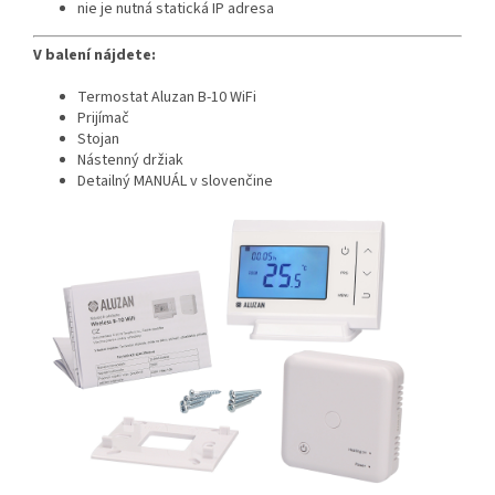
nie je nutná statická IP adresa
V balení nájdete:
Termostat Aluzan B-10 WiFi
Prijímač
Stojan
Nástenný držiak
Detailný MANUÁL v slovenčine