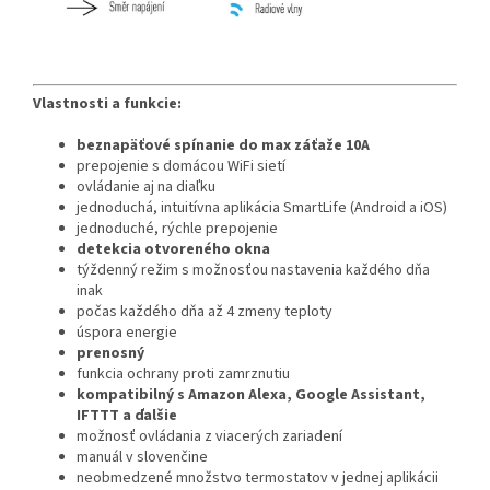
Vlastnosti a funkcie:
beznapäťové spínanie do max záťaže 10A
prepojenie s domácou WiFi sietí
ovládanie aj na diaľku
jednoduchá, intuitívna aplikácia SmartLife (Android a iOS)
jednoduché, rýchle prepojenie
detekcia otvoreného okna
týždenný režim s možnosťou nastavenia každého dňa
inak
počas každého dňa až 4 zmeny teploty
úspora energie
prenosný
funkcia ochrany proti zamrznutiu
kompatibilný s Amazon Alexa, Google Assistant,
IFTTT a ďalšie
možnosť ovládania z viacerých zariadení
manuál v slovenčine
neobmedzené množstvo termostatov v jednej aplikácii