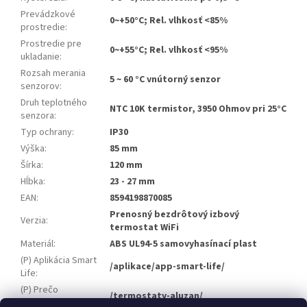
Prevádzkové
0~+50°C; Rel. vlhkosť <85%
prostredie
:
Prostredie pre
0~+55°C; Rel. vlhkosť <95%
ukladanie
:
Rozsah merania
5 ~ 60 °C vnútorný senzor
senzorov
:
Druh teplotného
NTC 10K termistor, 3950 Ohmov pri 25°C
senzora
:
Typ ochrany
:
IP30
Výška
:
85 mm
Šírka
:
120 mm
Hĺbka
:
23 - 27 mm
EAN
:
8594198870085
Prenosný bezdrôtový izbový
Verzia
:
termostat WiFi
Materiál
:
ABS UL94-5 samovyhasínací plast
(P) Aplikácia Smart
/aplikace/app-smart-life/
Life
:
(P) Prečo
/termostaty-aluzan/
termostaty Aluzan?
: