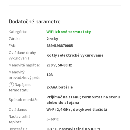
Dodatočné parametre
Kategória
:
Wifi izbové termostaty
Záruka
:
2 roky
EAN
:
8594198870085
Ovládané druhy
Kotly i elektrické vykurovanie
vykurovania
:
Menovité napätie
:
230 V, 50-60Hz
Menovitý
10A
prevádzkový prúd
:
?
Napájanie
2xAAA batérie
termostatu
:
Prijímač na stenu; termostat na stenu
Spôsob montáže
:
alebo do stojana
Ovládanie
:
Wi-Fi 2,4 GHz, dotykové tlačidlá
Nastaviteľná
5~60°C
teplota
:
Hysterézia
:
0-3 °C, nastaviteľné po 0,5 °C