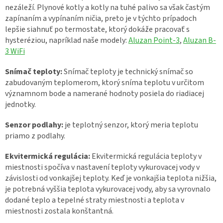
nezáleží. Plynové kotly a kotly na tuhé palivo sa však častým
zapínaním a vypínaním ničia, preto je v týchto prípadoch
lepšie siahnuť po termostate, ktorý dokáže pracovať s
hysteréziou, napríklad naše modely:
Aluzan Point-3
,
Aluzan B-
3 WiFi
Snímač teploty:
Snímač teploty je technický snímač so
zabudovaným teplomerom, ktorý sníma teplotu v určitom
významnom bode a namerané hodnoty posiela do riadiacej
jednotky.
Senzor podlahy:
je teplotný senzor, ktorý meria teplotu
priamo z podlahy.
Ekvitermická regulácia:
Ekvitermická regulácia teploty v
miestnosti spočíva v nastavení teploty vykurovacej vody v
závislosti od vonkajšej teploty. Keď je vonkajšia teplota nižšia,
je potrebná vyššia teplota vykurovacej vody, aby sa vyrovnalo
dodané teplo a tepelné straty miestnosti a teplota v
miestnosti zostala konštantná.