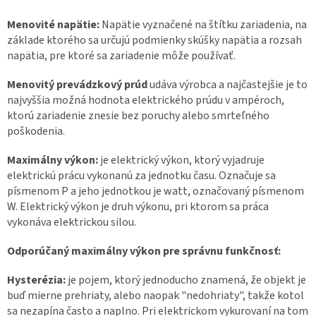
Menovité napätie:
Napätie vyznačené na štítku zariadenia, na
základe ktorého sa určujú podmienky skúšky napätia a rozsah
napätia, pre ktoré sa zariadenie môže používať.
Menovitý prevádzkový prúd
udáva výrobca a najčastejšie je to
najvyššia možná hodnota elektrického prúdu v ampéroch,
ktorú zariadenie znesie bez poruchy alebo smrteľného
poškodenia.
Maximálny výkon:
je elektrický výkon, ktorý vyjadruje
elektrickú prácu vykonanú za jednotku času. Označuje sa
písmenom P a jeho jednotkou je watt, označovaný písmenom
W. Elektrický výkon je druh výkonu, pri ktorom sa práca
vykonáva elektrickou silou.
Odporúčaný maximálny výkon pre správnu funkčnosť:
Hysterézia:
je pojem, ktorý jednoducho znamená, že objekt je
buď mierne prehriaty, alebo naopak "nedohriaty", takže kotol
sa nezapína často a naplno. Pri elektrickom vykurovaní na tom