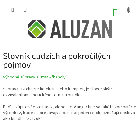
Prejsť
na
NÁKUP
obsah
KOŠÍK
Slovník cudzích a pokročilých
pojmov
Výhodné súpravy Aluzan - "bandly"
Súprava, ak chcete kolekciu alebo komplet, je slovenským
ekvivalentom amerického termínu bundle.
Buď si kúpite všetko naraz, alebo nič. V angličtine sa takéto kombinácie
výrobkov, ktoré sa predávajú spolu ako jeden celok, označujú doslova
ako bundle: "zväzok."