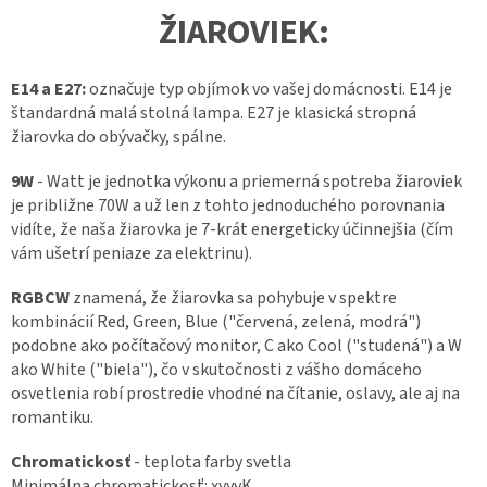
ŽIAROVIEK:
E14 a E27:
označuje typ objímok vo vašej domácnosti. E14 je
štandardná malá stolná lampa. E27 je klasická stropná
žiarovka do obývačky, spálne.
9W
- Watt je jednotka výkonu a priemerná spotreba žiaroviek
je približne 70W a už len z tohto jednoduchého porovnania
vidíte, že naša žiarovka je 7-krát energeticky účinnejšia (čím
vám ušetrí peniaze za elektrinu).
RGBCW
znamená, že žiarovka sa pohybuje v spektre
kombinácií Red, Green, Blue ("červená, zelená, modrá")
podobne ako počítačový monitor, C ako Cool ("studená") a W
ako White ("biela"), čo v skutočnosti z vášho domáceho
osvetlenia robí prostredie vhodné na čítanie, oslavy, ale aj na
romantiku.
Chromatickosť
- teplota farby svetla
Minimálna chromatickosť: xyyyK